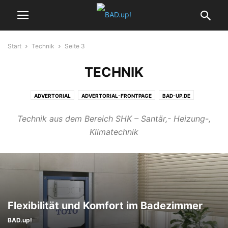
Start
Technik
Seite 3
TECHNIK
ADVERTORIAL
ADVERTORIAL-FRONTPAGE
BAD-UP.DE
BAD.UP!-START
BADEZIMMER
BADEZIMMER ACCESSOIRES
Technik aus dem Bereich SHK – Santär,- Heizung-,
BADHEIZKÖRPER
BADPLANUNG
BARRIEREFREIES BAD
DESIGNBÄDER
Klimatechnik
FRONTPAGE
GÄSTE-WCS
HEIZUNG
HOME
KOMPAKTE BÄDER
KONTAKT
MAGAZIN WOHNBADEN
MINIBÄDER
REPORT
SERVICE
SMART HOME
STARTSEITE
TECHNIK
TRENDS
VIDEOS
WELLNESS
WOHNBADEN EDITORIAL
Flexibilität und Komfort im Badezimmer
BAD.up!