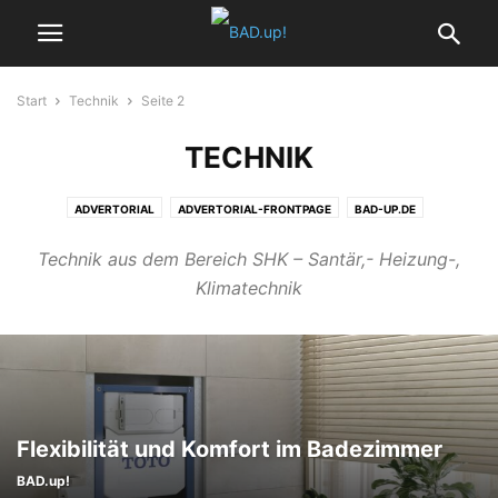
Start
Technik
Seite 2
TECHNIK
ADVERTORIAL
ADVERTORIAL-FRONTPAGE
BAD-UP.DE
BAD.UP!-START
BADEZIMMER
BADEZIMMER ACCESSOIRES
Technik aus dem Bereich SHK – Santär,- Heizung-,
BADHEIZKÖRPER
BADPLANUNG
BARRIEREFREIES BAD
DESIGNBÄDER
Klimatechnik
FRONTPAGE
GÄSTE-WCS
HEIZUNG
HOME
KOMPAKTE BÄDER
KONTAKT
MAGAZIN WOHNBADEN
MINIBÄDER
REPORT
SERVICE
SMART HOME
STARTSEITE
TECHNIK
TRENDS
VIDEOS
WELLNESS
WOHNBADEN EDITORIAL
Flexibilität und Komfort im Badezimmer
BAD.up!