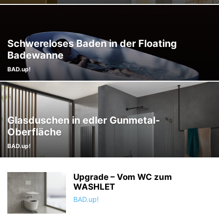
Schwereloses Baden in der Floating
Badewanne
BAD.up!
Glasduschen in edler Gunmetal-
Oberfläche
BAD.up!
Upgrade – Vom WC zum
WASHLET
BAD.up!