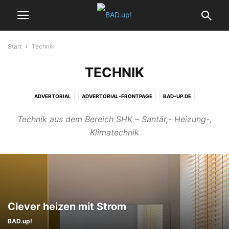
Start
Technik
TECHNIK
ADVERTORIAL
ADVERTORIAL-FRONTPAGE
BAD-UP.DE
BAD.UP!-START
BADEZIMMER
BADEZIMMER ACCESSOIRES
Technik aus dem Bereich SHK – Santär,- Heizung-,
BADHEIZKÖRPER
BADPLANUNG
BARRIEREFREIES BAD
DESIGNBÄDER
Klimatechnik
FRONTPAGE
GÄSTE-WCS
HEIZUNG
HOME
KOMPAKTE BÄDER
KONTAKT
MAGAZIN WOHNBADEN
MINIBÄDER
REPORT
SERVICE
SMART HOME
STARTSEITE
TECHNIK
TRENDS
VIDEOS
WELLNESS
WOHNBADEN EDITORIAL
Clever heizen mit Strom
BAD.up!