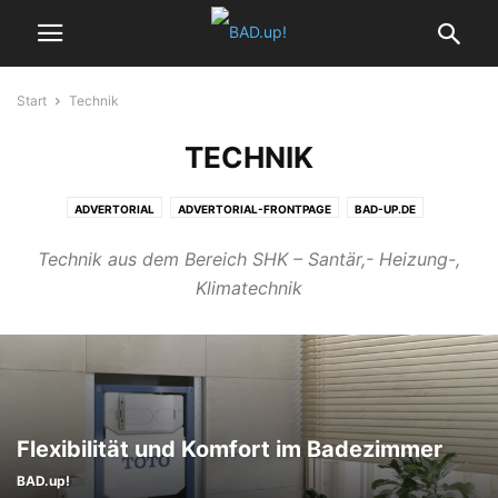
Start
Technik
TECHNIK
ADVERTORIAL
ADVERTORIAL-FRONTPAGE
BAD-UP.DE
BAD.UP!-START
BADEZIMMER
BADEZIMMER ACCESSOIRES
Technik aus dem Bereich SHK – Santär,- Heizung-,
BADHEIZKÖRPER
BADPLANUNG
BARRIEREFREIES BAD
DESIGNBÄDER
Klimatechnik
FRONTPAGE
GÄSTE-WCS
HEIZUNG
HOME
KOMPAKTE BÄDER
KONTAKT
MAGAZIN WOHNBADEN
MINIBÄDER
REPORT
SERVICE
SMART HOME
STARTSEITE
TECHNIK
TRENDS
VIDEOS
WELLNESS
WOHNBADEN EDITORIAL
Flexibilität und Komfort im Badezimmer
BAD.up!