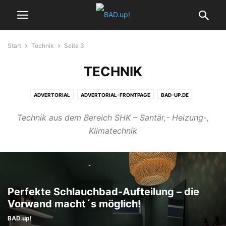
Start
Technik
Seite 3
TECHNIK
ADVERTORIAL
ADVERTORIAL-FRONTPAGE
BAD-UP.DE
BAD.UP!-START
BADEZIMMER
BADEZIMMER ACCESSOIRES
Technik aus dem Bereich SHK – Santär,- Heizung-,
BADHEIZKÖRPER
BADPLANUNG
BARRIEREFREIES BAD
DESIGNBÄDER
Klimatechnik
FRONTPAGE
GÄSTE-WCS
HEIZUNG
HOME
KOMPAKTE BÄDER
KONTAKT
MAGAZIN WOHNBADEN
MINIBÄDER
REPORT
SERVICE
SMART HOME
STARTSEITE
TECHNIK
TRENDS
VIDEOS
WELLNESS
WOHNBADEN EDITORIAL
Perfekte Schlauchbad-Aufteilung – die
Vorwand macht´s möglich!
BAD.up!