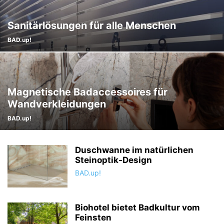
Sanitärlösungen für alle Menschen
BAD.up!
Magnetische Badaccessoires für
Wandverkleidungen
BAD.up!
Duschwanne im natürlichen
Steinoptik-Design
BAD.up!
Biohotel bietet Badkultur vom
Feinsten