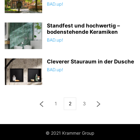
BAD.up!
Standfest und hochwertig –
bodenstehende Keramiken
BAD.up!
Cleverer Stauraum in der Dusche
BAD.up!
1
2
3
© 2021 Krammer Group