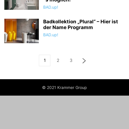
BAD.up!
Badkollektion „Plural“ – Hier ist
der Name Programm
BAD.up!
1
2
3
© 2021 Krammer Group