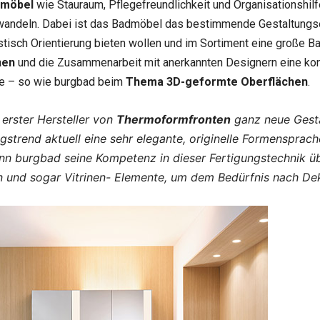
dmöbel
wie Stauraum, Pflegefreundlichkeit und Organisationshi
andeln. Dabei ist das Badmöbel das bestimmende Gestaltungsel
listisch Orientierung bieten wollen und im Sortiment eine große B
nen
und die Zusammenarbeit mit anerkannten Designern eine kon
he – so wie burgbad beim
Thema 3D-geformte Oberflächen
.
 erster Hersteller von
Thermoformfronten
ganz neue Gesta
ngstrend aktuell eine sehr elegante, originelle Formensprac
n burgbad seine Kompetenz in dieser Fertigungstechnik ü
n und sogar Vitrinen- Elemente, um dem Bedürfnis nach D