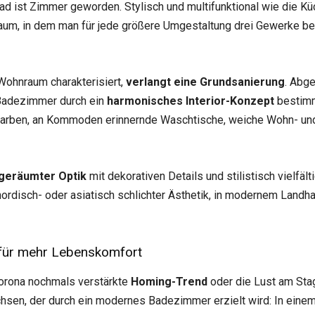
ad ist Zimmer geworden. Stylisch und multifunktional wie die Küch
Raum, in dem man für jede größere Umgestaltung drei Gewerke b
Wohnraum charakterisiert,
verlangt eine Grundsanierung
. Abg
 Badezimmer durch ein
harmonisches Interior-Konzept
bestimm
 Farben, an Kommoden erinnernde Waschtische, weiche Wohn- un
geräumter Optik
mit dekorativen Details und stilistisch vielfält
, nordisch- oder asiatisch schlichter Ästhetik, in modernem Landh
 für mehr Lebenskomfort
 Corona nochmals verstärkte
Homing-Trend
oder die Lust am Stag
en, der durch ein modernes Badezimmer erzielt wird: In einem 