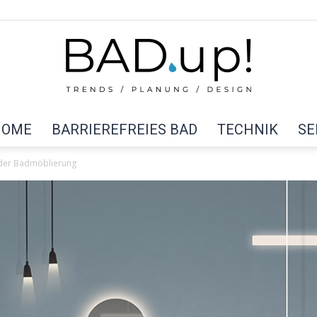
HOME
BARRIEREFREIES BAD
TECHNIK
SE
BAD
 der Badmöblierung
up