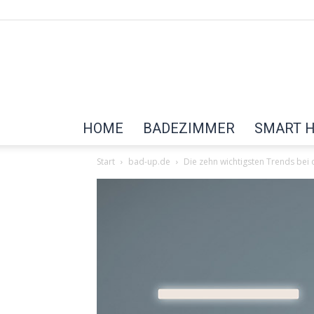
HOME
BADEZIMMER
SMART 
Start
bad-up.de
Die zehn wichtigsten Trends bei