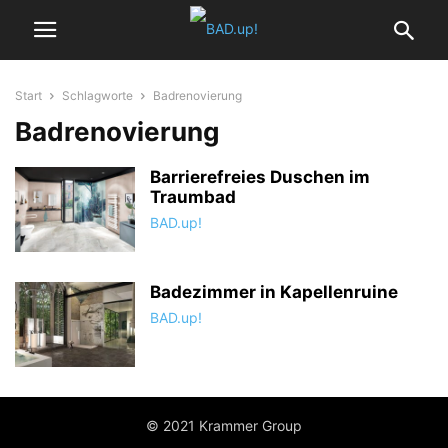
Start
Schlagworte
Badrenovierung
Badrenovierung
Barrierefreies Duschen im
Traumbad
BAD.up!
Badezimmer in Kapellenruine
BAD.up!
© 2021 Krammer Group