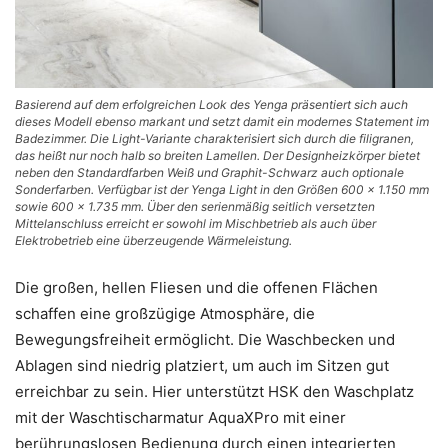
Basierend auf dem erfolgreichen Look des Yenga präsentiert sich auch
dieses Modell ebenso markant und setzt damit ein modernes Statement im
Badezimmer. Die Light-Variante charakterisiert sich durch die filigranen,
das heißt nur noch halb so breiten Lamellen. Der Designheizkörper bietet
neben den Standardfarben Weiß und Graphit-Schwarz auch optionale
Sonderfarben. Verfügbar ist der Yenga Light in den Größen 600 × 1.150 mm
sowie 600 × 1.735 mm. Über den serienmäßig seitlich versetzten
Mittelanschluss erreicht er sowohl im Mischbetrieb als auch über
Elektrobetrieb eine überzeugende Wärmeleistung.
Die großen, hellen Fliesen und die offenen Flächen
schaffen eine großzügige Atmosphäre, die
Bewegungsfreiheit ermöglicht. Die Waschbecken und
Ablagen sind niedrig platziert, um auch im Sitzen gut
erreichbar zu sein. Hier unterstützt HSK den Waschplatz
mit der Waschtischarmatur AquaXPro mit einer
berührungslosen Bedienung durch einen integrierten