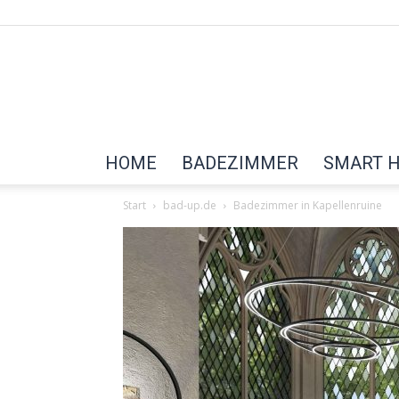
HOME
BADEZIMMER
SMART 
Start
bad-up.de
Badezimmer in Kapellenruine