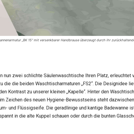
ewannenarmatur „BK 15“ mit versenkbarer Handbrause überzeugt durch ihr zurückhaltende
den nun zwei schlichte Säulenwaschtische Ihren Platz, erleuchte
u die die beiden Waschtischarmaturen „FS2“. Die Designidee li
en Kontrast zu unserer kleinen „Kapelle“. Hinter den Waschtisc
nz im Zeichen des neuen Hygiene-Bewusstseins steht dazwische
um- und Flüssigseife. Die geradlinige und kantige Badewanne ist
spannt in die alte Kuppel schauen oder durch die bunten Glassch