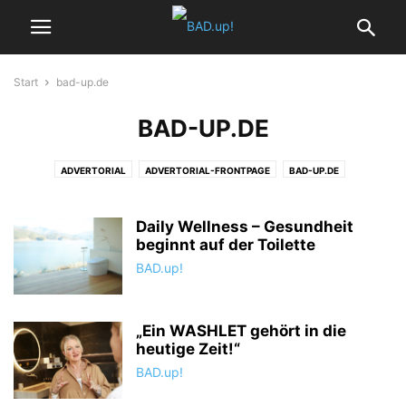
Start
bad-up.de
BAD-UP.DE
ADVERTORIAL
ADVERTORIAL-FRONTPAGE
BAD-UP.DE
BAD.UP!-START
BADEZIMMER
BADEZIMMER ACCESSOIRES
BADHEIZKÖRPER
BADPLANUNG
BARRIEREFREIES BAD
DESIGNBÄDER
Daily Wellness – Gesundheit
FRONTPAGE
GÄSTE-WCS
beginnt auf der Toilette
HEIZUNG
HOME
KOMPAKTE BÄDER
KONTAKT
MAGAZIN WOHNBADEN
MINIBÄDER
REPORT
SERVICE
BAD.up!
SMART HOME
STARTSEITE
TECHNIK
TRENDS
VIDEOS
WELLNESS
WOHNBADEN EDITORIAL
„Ein WASHLET gehört in die
heutige Zeit!“
BAD.up!