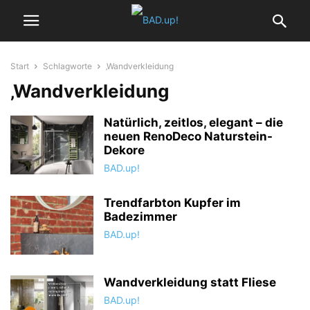
Start
Schlagworte
‚Wandverkleidung
‚Wandverkleidung
Natürlich, zeitlos, elegant – die
neuen RenoDeco Naturstein-
Dekore
BAD.up!
Trendfarbton Kupfer im
Badezimmer
BAD.up!
Wandverkleidung statt Fliese
BAD.up!