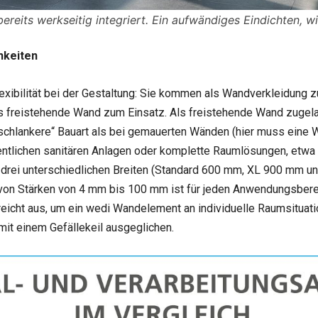
ereits werkseitig integriert. Ein aufwändiges Eindichten, w
hkeiten
xibilität bei der Gestaltung: Sie kommen als Wandverkleidung zu
 freistehende Wand zum Einsatz. Als freistehende Wand zugelas
„schlankere“ Bauart als bei gemauerten Wänden (hier muss eine
ntlichen sanitären Anlagen oder komplette Raumlösungen, etwa f
n drei unterschiedlichen Breiten (Standard 600 mm, XL 900 mm u
 von Stärken von 4 mm bis 100 mm ist für jeden Anwendungsber
reicht aus, um ein wedi Wandelement an individuelle Raumsitua
it einem Gefällekeil ausgeglichen.