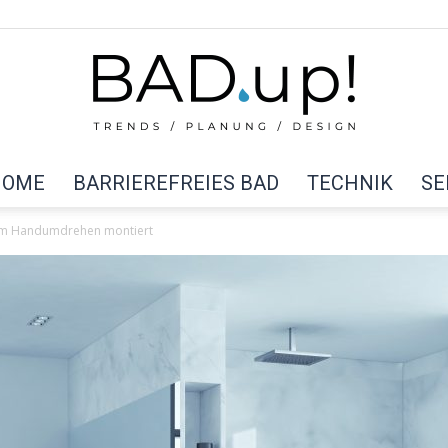
HOME
BARRIEREFREIES BAD
TECHNIK
SE
BAD
im Handumdrehen montiert
up