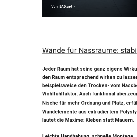
Von
BAD.up!
-
Wände für Nassräume: stabil,
Jeder Raum hat seine ganz eigene Wirkun
den Raum entsprechend wirken zu lassen,
beispielsweise den Trocken- vom Nassbe
Wohlfühlfaktor. Auch funktional überzeu
Nische für mehr Ordnung und Platz, erfü
Wandelemente aus extrudiertem Polystyro
lautet die Maxime: Kleben statt Mauern.
Leichte Handhabung, schnelle Montage