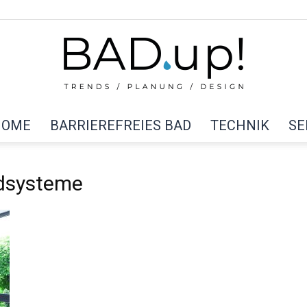
HOME
BARRIEREFREIES BAD
TECHNIK
SE
BAD
dsysteme
up