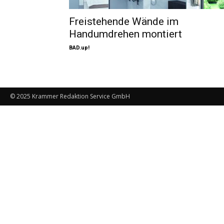
Freistehende Wände im
Handumdrehen montiert
BAD.up!
© 2025 Krammer Redaktion Service GmbH