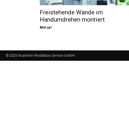
Freistehende Wände im
Handumdrehen montiert
BAD.up!
© 2025 Krammer Redaktion Service GmbH