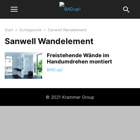
Start
Schlagworte
Sanwell Wandelement
Sanwell Wandelement
Freistehende Wände im
Handumdrehen montiert
BAD.up!
© 2021 Krammer Group