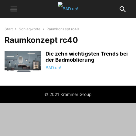
Start
Schlagworte
Raumkonzept rc40
Raumkonzept rc40
Die zehn wichtigsten Trends bei
der Badmöblierung
BAD.up!
© 2021 Krammer Group