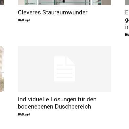
Cleveres Stauraumwunder
E
g
BAD.up!
i
BA
Individuelle Lösungen für den
bodenebenen Duschbereich
BAD.up!