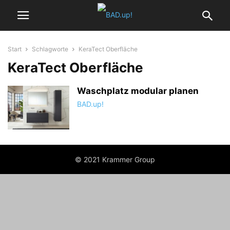
Start
Schlagworte
KeraTect Oberfläche
KeraTect Oberfläche
Waschplatz modular planen
BAD.up!
© 2021 Krammer Group