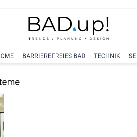
HOME
BARRIEREFREIES BAD
TECHNIK
SE
BAD
steme
up