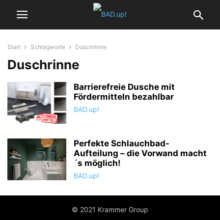
Start
Schlagworte
Duschrinne
Duschrinne
Barrierefreie Dusche mit
Fördermitteln bezahlbar
BAD.up!
Perfekte Schlauchbad-
Aufteilung – die Vorwand macht
´s möglich!
BAD.up!
© 2021 Krammer Group