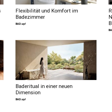
s
Flexibilität und Komfort im
R
Badezimmer
N
B
BAD.up!
BA
Baderitual in einer neuen
Dimension
BAD.up!