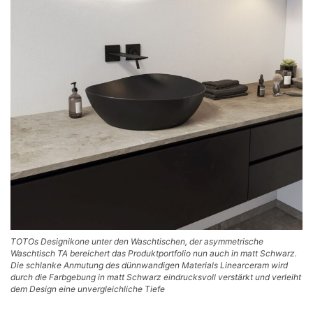
TOTOs Designikone unter den Waschtischen, der asymmetrische
Waschtisch TA bereichert das Produktportfolio nun auch in matt Schwarz.
Die schlanke Anmutung des dünnwandigen Materials Linearceram wird
durch die Farbgebung in matt Schwarz eindrucksvoll verstärkt und verleiht
dem Design eine unvergleichliche Tiefe