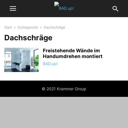
Start
Schlagworte
Dachschräge
Dachschräge
Freistehende Wände im
Handumdrehen montiert
BAD.up!
© 2021 Krammer Group