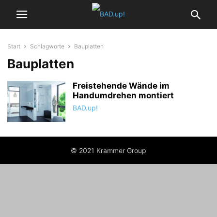
Start
Schlagworte
Bauplatten
Bauplatten
Freistehende Wände im
Handumdrehen montiert
BAD.up!
© 2021 Krammer Group