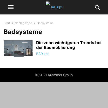
Start
Schlagworte
Badsysteme
Badsysteme
Die zehn wichtigsten Trends bei
der Badmöblierung
BAD.up!
© 2021 Krammer Group