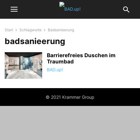
Start
Schlagworte
Badsanieerung
badsanieerung
Barrierefreies Duschen im
Traumbad
BAD.up!
© 2021 Krammer Group