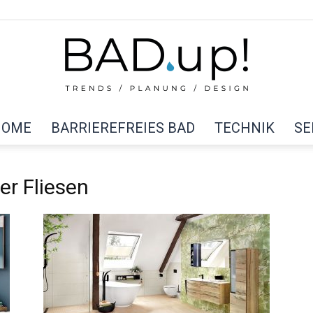
HOME
BARRIEREFREIES BAD
TECHNIK
SE
BAD
r Fliesen
up