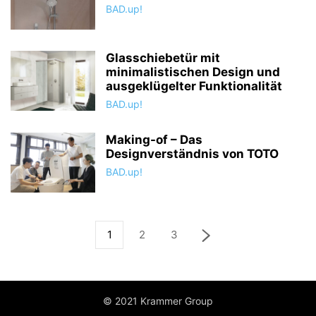
BAD.up!
Glasschiebetür mit
minimalistischen Design und
ausgeklügelter Funktionalität
BAD.up!
Making-of – Das
Designverständnis von TOTO
BAD.up!
1
2
3
© 2021 Krammer Group