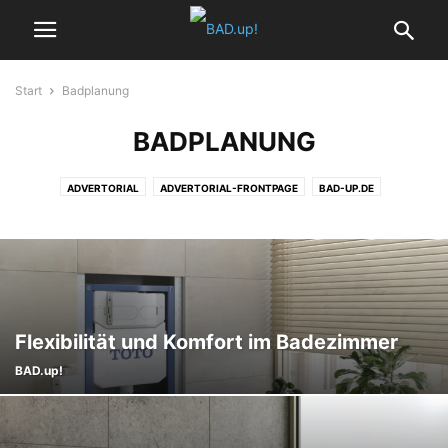
Start
Badplanung
BADPLANUNG
ADVERTORIAL
ADVERTORIAL-FRONTPAGE
BAD-UP.DE
BAD.UP!-START
BADEZIMMER
BADEZIMMER ACCESSOIRES
BADHEIZKÖRPER
BADPLANUNG
BARRIEREFREIES BAD
DESIGNBÄDER
FRONTPAGE
GÄSTE-WCS
HEIZUNG
HOME
KOMPAKTE BÄDER
KONTAKT
MAGAZIN WOHNBADEN
MINIBÄDER
REPORT
SERVICE
SMART HOME
STARTSEITE
TECHNIK
TRENDS
VIDEOS
Flexibilität und Komfort im Badezimmer
WELLNESS
WOHNBADEN EDITORIAL
BAD.up!