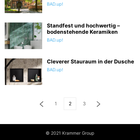
BAD.up!
Standfest und hochwertig –
bodenstehende Keramiken
BAD.up!
Cleverer Stauraum in der Dusche
BAD.up!
1
2
3
© 2021 Krammer Group