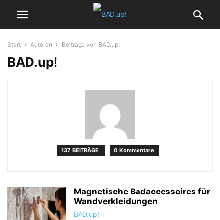
Start
Autoren
Beiträge von BAD.up!
BAD.up!
137 BEITRÄGE
0 Kommentare
Magnetische Badaccessoires für
Wandverkleidungen
BAD.up!