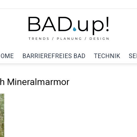
HOME
BARRIEREFREIES BAD
TECHNIK
SE
BAD
ch Mineralmarmor
up