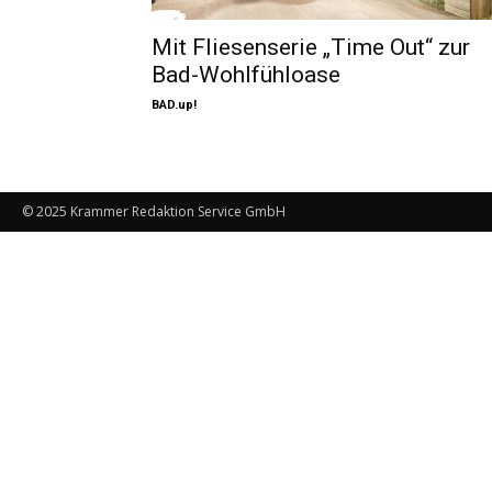
Mit Fliesenserie „Time Out“ zur
Bad-Wohlfühloase
BAD.up!
© 2025 Krammer Redaktion Service GmbH