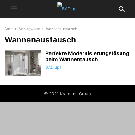
Start
Schlagworte
Wannenaustausch
Wannenaustausch
Perfekte Modernisierungslösung
beim Wannentausch
BAD.up!
© 2021 Krammer Group