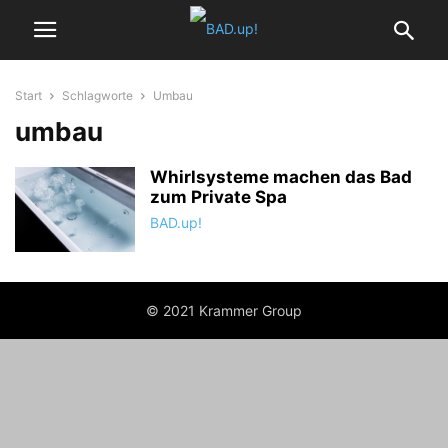
Start
Schlagworte
Umbau
umbau
Whirlsysteme machen das Bad
zum Private Spa
BAD.up!
© 2021 Krammer Group