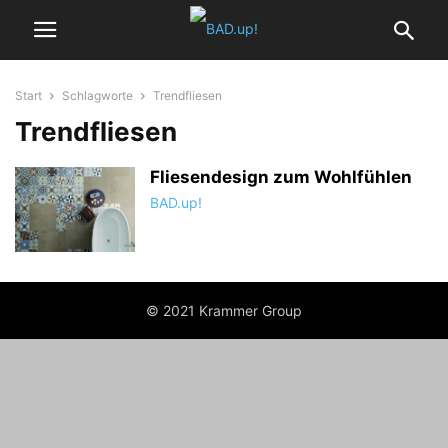
Start
Schlagworte
Trendfliesen
Trendfliesen
Fliesendesign zum Wohlfühlen
BAD.up!
© 2021 Krammer Group