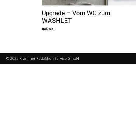
Upgrade – Vom WC zum
WASHLET
BAD.up!
© 2025 Krammer Redaktion Service GmbH