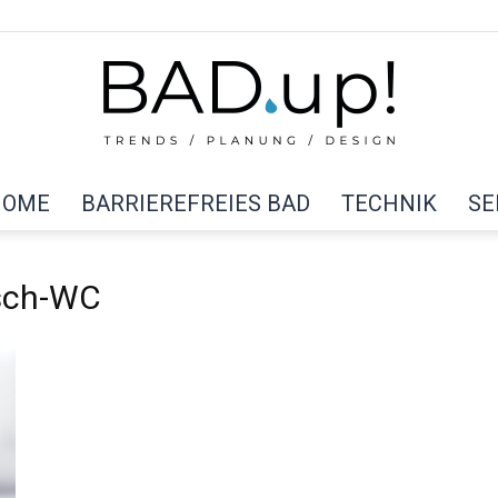
HOME
BARRIEREFREIES BAD
TECHNIK
SE
BAD
sch-WC
up