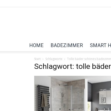
HOME
BADEZIMMER
SMART 
Start
Schlagworte
Tolle bäder schönes badezim
Schlagwort: tolle bäd