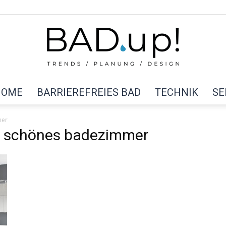
HOME
BARRIEREFREIES BAD
TECHNIK
SE
BAD
mer
er schönes badezimmer
up