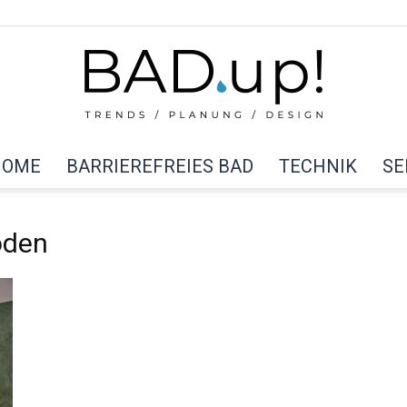
HOME
BARRIEREFREIES BAD
TECHNIK
SE
BAD
oden
up