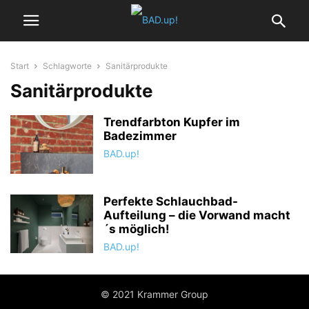
Start
Schlagworte
Sanitärprodukte
Sanitärprodukte
Trendfarbton Kupfer im
Badezimmer
BAD.up!
Perfekte Schlauchbad-
Aufteilung – die Vorwand macht
´s möglich!
BAD.up!
© 2021 Krammer Group