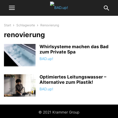
Start
Schlagworte
Renovierung
renovierung
Whirlsysteme machen das Bad
zum Private Spa
BAD.up!
Optimiertes Leitungswasser –
Alternative zum Plastik!
BAD.up!
© 2021 Krammer Group