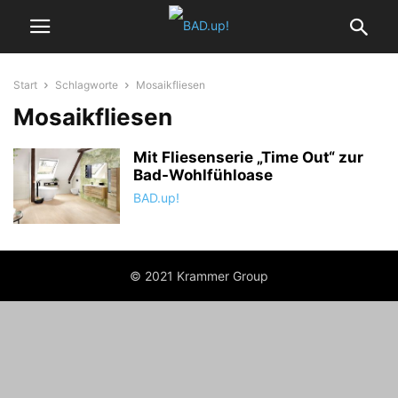
Start
Schlagworte
Mosaikfliesen
Mosaikfliesen
Mit Fliesenserie „Time Out“ zur
Bad-Wohlfühloase
BAD.up!
© 2021 Krammer Group