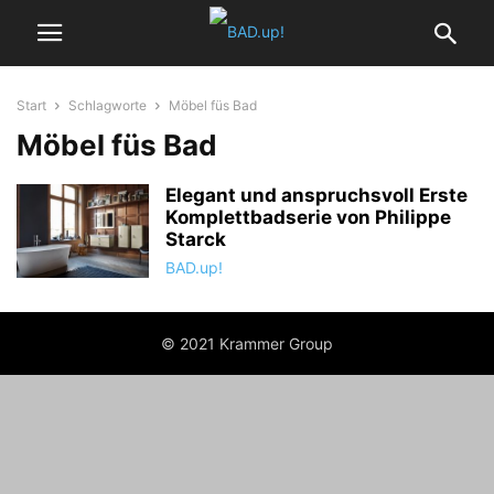
Start
Schlagworte
Möbel füs Bad
Möbel füs Bad
Elegant und anspruchsvoll Erste
Komplettbadserie von Philippe
Starck
BAD.up!
© 2021 Krammer Group