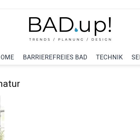
HOME
BARRIEREFREIES BAD
TECHNIK
SE
BAD
matur
up