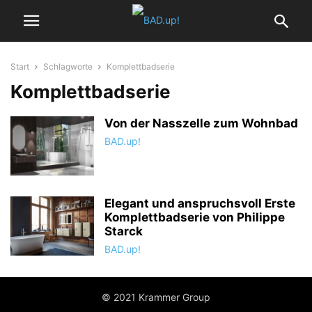
Start
Schlagworte
Komplettbadserie
Komplettbadserie
Von der Nasszelle zum Wohnbad
BAD.up!
Elegant und anspruchsvoll Erste
Komplettbadserie von Philippe
Starck
BAD.up!
© 2021 Krammer Group