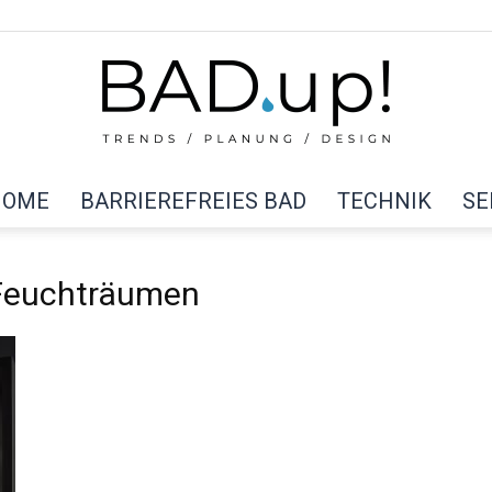
HOME
BARRIEREFREIES BAD
TECHNIK
SE
BAD
 Feuchträumen
up