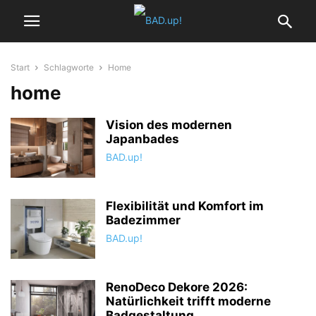
Start
Schlagworte
Home
home
Vision des modernen
Japanbades
BAD.up!
Flexibilität und Komfort im
Badezimmer
BAD.up!
RenoDeco Dekore 2026:
Natürlichkeit trifft moderne
Badgestaltung