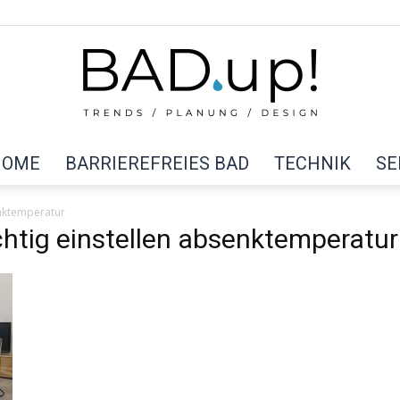
HOME
BARRIEREFREIES BAD
TECHNIK
SE
BAD
enktemperatur
chtig einstellen absenktemperatur
up