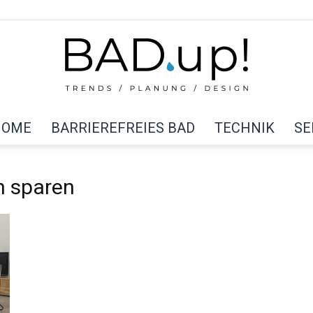
HOME
BARRIEREFREIES BAD
TECHNIK
SE
BAD
n sparen
up