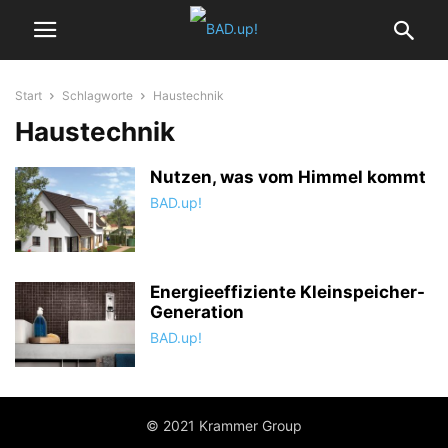
Start
Schlagworte
Haustechnik
Haustechnik
Nutzen, was vom Himmel kommt
BAD.up!
Energieeffiziente Kleinspeicher-
Generation
BAD.up!
© 2021 Krammer Group